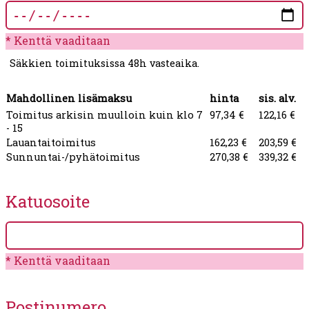
Kenttä vaaditaan
Säkkien toimituksissa 48h vasteaika.
Mahdollinen lisämaksu
hinta
sis. alv.
Toimitus arkisin muulloin kuin klo 7
97,34
€
122,16
€
- 15
Lauantaitoimitus
162,23
€
203,59
€
Sunnuntai-/pyhätoimitus
270,38
€
339,32
€
Katuosoite
Kenttä vaaditaan
Postinumero